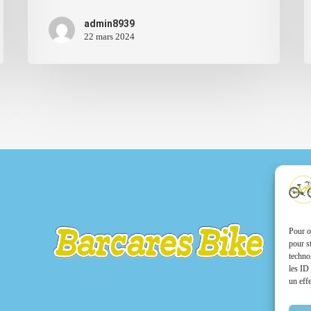
admin8939
22 mars 2024
Pour o
pour s
techno
les ID
un effe