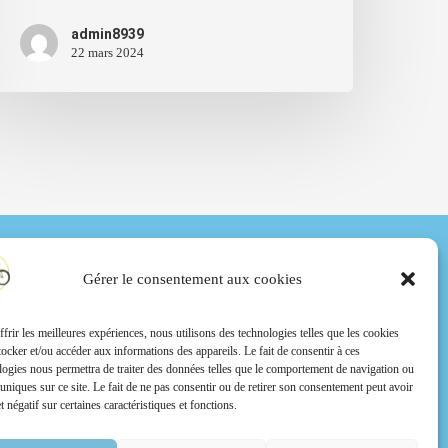
admin8939
22 mars 2024
Gérer le consentement aux cookies
BARCARES BIKE
06 31 34 08 12
ffrir les meilleures expériences, nous utilisons des technologies telles que les cookies
barcaresbike@free.fr
tocker et/ou accéder aux informations des appareils. Le fait de consentir à ces
logies nous permettra de traiter des données telles que le comportement de navigation ou
3 bd du port, 66420 Le barcarès
 uniques sur ce site. Le fait de ne pas consentir ou de retirer son consentement peut avoir
t négatif sur certaines caractéristiques et fonctions.