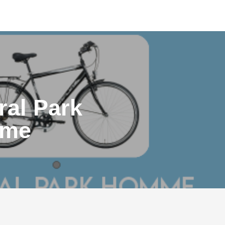
ral Park
me