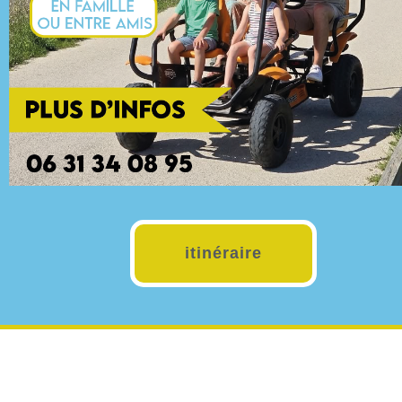
499 €
 et en Belgique
itinéraire