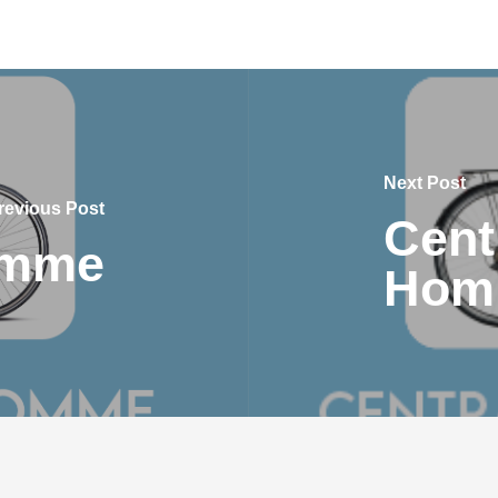
Next Post
revious Post
Cent
omme
Hom