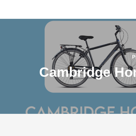
P
Cambridge H