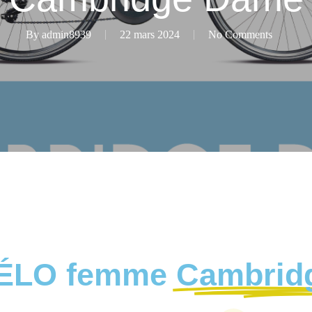
By
admin8939
22 mars 2024
No Comments
ÉLO femme
Cambrid