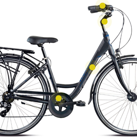
inium
• Garde-chaine en métal